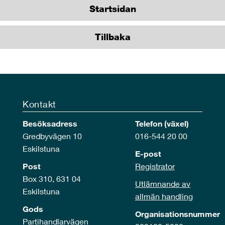
Startsidan
Tillbaka
Kontakt
Besöksadress
Telefon (växel)
Gredbyvägen 10
016-544 20 00
Eskilstuna
E-post
Post
Registrator
Box 310, 631 04
Utlämnande av
Eskilstuna
allmän handling
Gods
Organisationsnummer
Partihandlarvägen