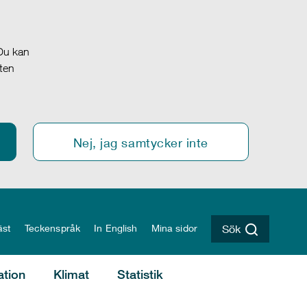
 Du kan
oten
Nej, jag samtycker inte
äst
Teckenspråk
In English
Mina sidor
Sök
ation
Klimat
Statistik