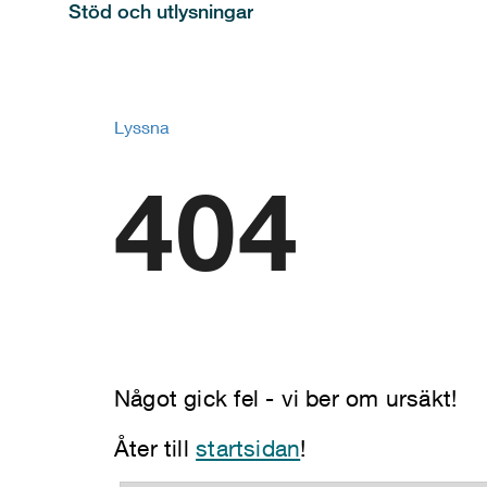
Stöd och utlysningar
Lyssna
404
Något gick fel - vi ber om ursäkt!
Åter till
startsidan
!