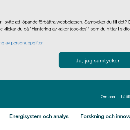
i syfte att löpande förbättra webbplatsen. Samtycker du till det?
cke klickar du på ”Hantering av kakor (cookies)" som du hittar i sidf
g av personuppgifter
Ja, jag samtycker
Om oss
Lättl
Energisystem och analys
Forskning och innov