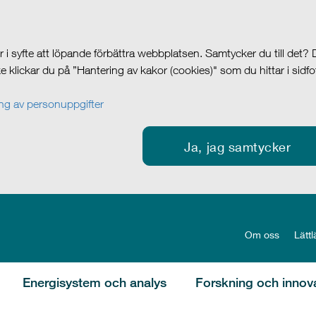
i syfte att löpande förbättra webbplatsen. Samtycker du till det?
cke klickar du på ”Hantering av kakor (cookies)" som du hittar i sidf
g av personuppgifter
Ja, jag samtycker
Om oss
Lättl
Energisystem och analys
Forskning och innov