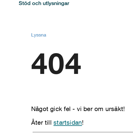
Stöd och utlysningar
Lyssna
404
Något gick fel - vi ber om ursäkt!
Åter till
startsidan
!