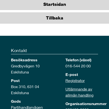
Startsidan
Tillbaka
Kontakt
Besöksadress
Telefon (växel)
Gredbyvägen 10
016-544 20 00
Eskilstuna
E-post
Post
Registrator
Box 310, 631 04
Utlämnande av
Eskilstuna
allmän handling
Gods
Organisationsnummer
Partihandlarvägen