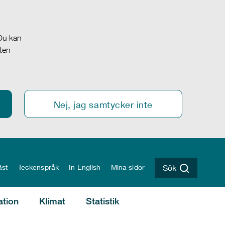
 Du kan
oten
Nej, jag samtycker inte
äst
Teckenspråk
In English
Mina sidor
Sök
ation
Klimat
Statistik