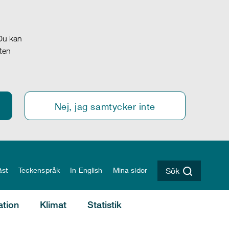
 Du kan
oten
Nej, jag samtycker inte
äst
Teckenspråk
In English
Mina sidor
Sök
ation
Klimat
Statistik