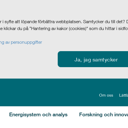
i syfte att löpande förbättra webbplatsen. Samtycker du till det?
cke klickar du på ”Hantering av kakor (cookies)" som du hittar i sidf
g av personuppgifter
Ja, jag samtycker
Om oss
Lättl
Energisystem och analys
Forskning och innov