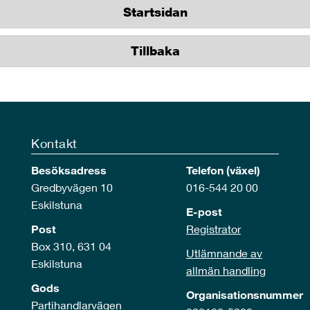
Startsidan
Tillbaka
Kontakt
Besöksadress
Telefon (växel)
Gredbyvägen 10
016-544 20 00
Eskilstuna
E-post
Post
Registrator
Box 310, 631 04
Utlämnande av
Eskilstuna
allmän handling
Gods
Organisationsnummer
Partihandlarvägen