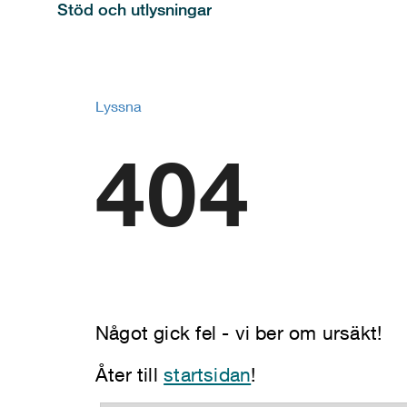
Stöd och utlysningar
Lyssna
404
Något gick fel - vi ber om ursäkt!
Åter till
startsidan
!