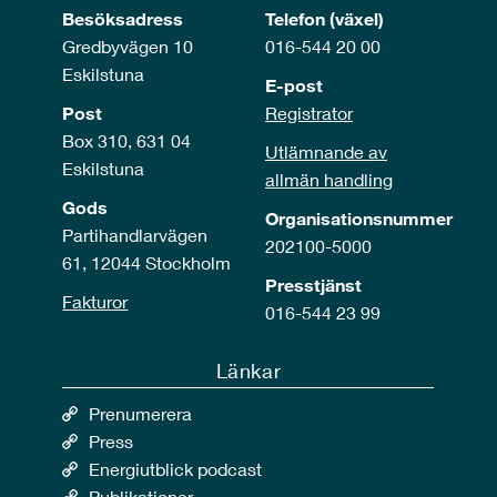
Besöksadress
Telefon (växel)
Gredbyvägen 10
016-544 20 00
Eskilstuna
E-post
Post
Registrator
Box 310, 631 04
Utlämnande av
Eskilstuna
allmän handling
Gods
Organisationsnummer
Partihandlarvägen
202100-5000
61, 12044 Stockholm
Presstjänst
Fakturor
016-544 23 99
Länkar
Prenumerera
Press
Energiutblick podcast
Publikationer