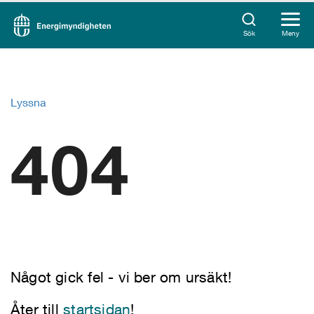
Sök
Meny
Lyssna
404
Något gick fel - vi ber om ursäkt!
Åter till
startsidan
!