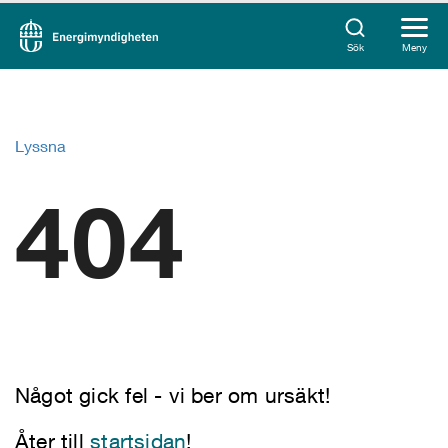
Sök
Meny
Lyssna
404
Något gick fel - vi ber om ursäkt!
Åter till
startsidan
!