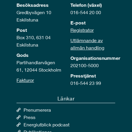
Besöksadress
Telefon (växel)
Gredbyvägen 10
016-544 20 00
Eskilstuna
E-post
Post
Registrator
Box 310, 631 04
Utlämnande av
Eskilstuna
allmän handling
Gods
Organisationsnummer
Partihandlarvägen
202100-5000
61, 12044 Stockholm
Presstjänst
Fakturor
016-544 23 99
Länkar
Prenumerera
Press
Energiutblick podcast
Publikationer