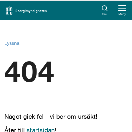
Sök
Meny
Lyssna
404
Något gick fel - vi ber om ursäkt!
Åter till
startsidan
!