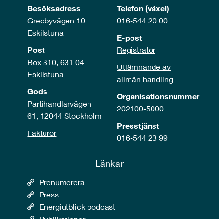
Besöksadress
Telefon (växel)
Gredbyvägen 10
016-544 20 00
Eskilstuna
E-post
Post
Registrator
Box 310, 631 04
Utlämnande av
Eskilstuna
allmän handling
Gods
Organisationsnummer
Partihandlarvägen
202100-5000
61, 12044 Stockholm
Presstjänst
Fakturor
016-544 23 99
Länkar
Prenumerera
Press
Energiutblick podcast
Publikationer