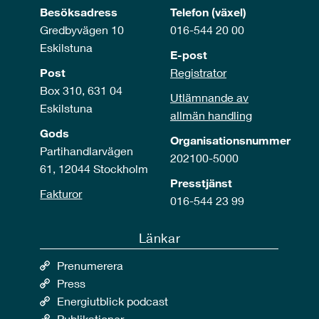
Besöksadress
Telefon (växel)
Gredbyvägen 10
016-544 20 00
Eskilstuna
E-post
Post
Registrator
Box 310, 631 04
Utlämnande av
Eskilstuna
allmän handling
Gods
Organisationsnummer
Partihandlarvägen
202100-5000
61, 12044 Stockholm
Presstjänst
Fakturor
016-544 23 99
Länkar
Prenumerera
Press
Energiutblick podcast
Publikationer