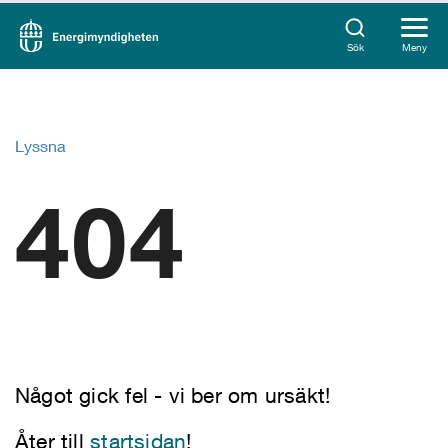
Sök
Meny
Lyssna
404
Något gick fel - vi ber om ursäkt!
Åter till
startsidan
!