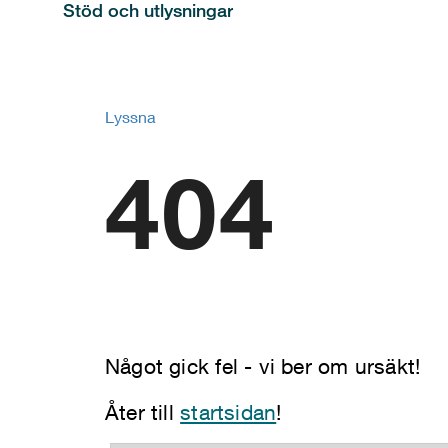
Stöd och utlysningar
Lyssna
404
Något gick fel - vi ber om ursäkt!
Åter till
startsidan
!