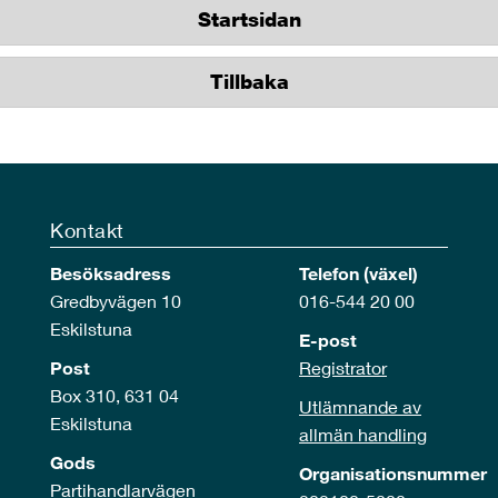
Startsidan
Tillbaka
Kontakt
Besöksadress
Telefon (växel)
Gredbyvägen 10
016-544 20 00
Eskilstuna
E-post
Post
Registrator
Box 310, 631 04
Utlämnande av
Eskilstuna
allmän handling
Gods
Organisationsnummer
Partihandlarvägen