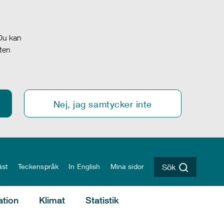
 Du kan
oten
Nej, jag samtycker inte
äst
Teckenspråk
In English
Mina sidor
Sök
ation
Klimat
Statistik