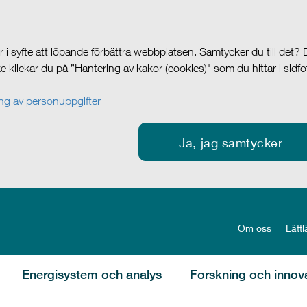
i syfte att löpande förbättra webbplatsen. Samtycker du till det?
cke klickar du på ”Hantering av kakor (cookies)" som du hittar i sidf
g av personuppgifter
Ja, jag samtycker
Om oss
Lättl
Energisystem och analys
Forskning och innov