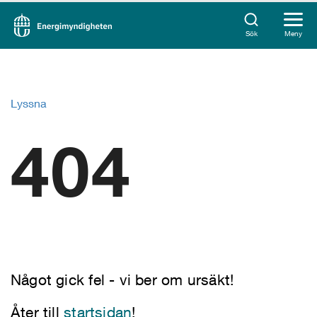
Sök
Meny
Lyssna
404
Något gick fel - vi ber om ursäkt!
Åter till
startsidan
!