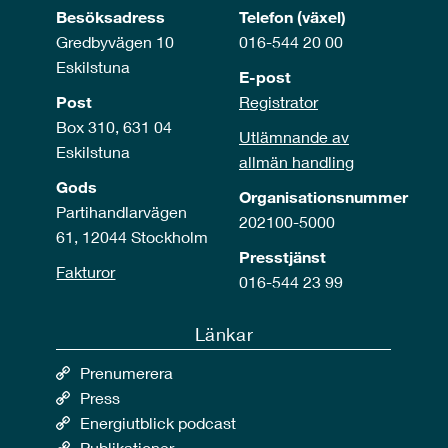
Besöksadress
Telefon (växel)
Gredbyvägen 10
016-544 20 00
Eskilstuna
E-post
Post
Registrator
Box 310, 631 04
Utlämnande av
Eskilstuna
allmän handling
Gods
Organisationsnummer
Partihandlarvägen
202100-5000
61, 12044 Stockholm
Presstjänst
Fakturor
016-544 23 99
Länkar
Prenumerera
Press
Energiutblick podcast
Publikationer