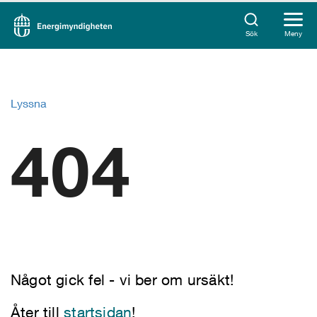
Sök
Meny
Lyssna
404
Något gick fel - vi ber om ursäkt!
Åter till
startsidan
!