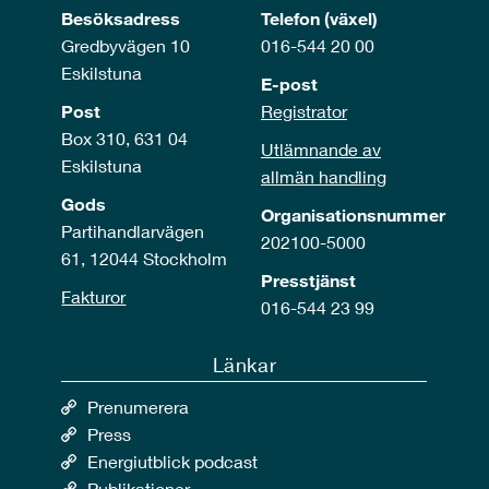
Besöksadress
Telefon (växel)
Gredbyvägen 10
016-544 20 00
Eskilstuna
E-post
Post
Registrator
Box 310, 631 04
Utlämnande av
Eskilstuna
allmän handling
Gods
Organisationsnummer
Partihandlarvägen
202100-5000
61, 12044 Stockholm
Presstjänst
Fakturor
016-544 23 99
Länkar
Prenumerera
Press
Energiutblick podcast
Publikationer