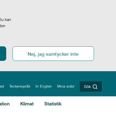
 Du kan
oten
Nej, jag samtycker inte
äst
Teckenspråk
In English
Mina sidor
Sök
ation
Klimat
Statistik