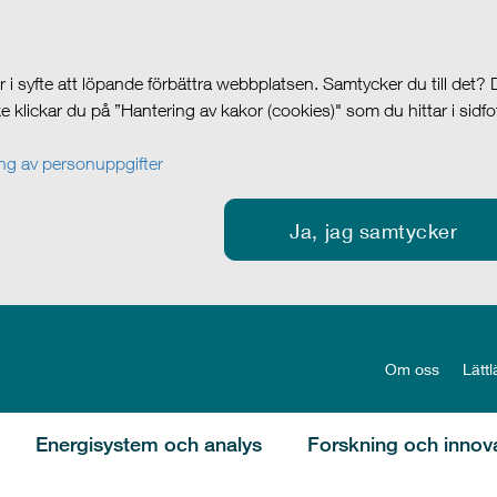
i syfte att löpande förbättra webbplatsen. Samtycker du till det?
cke klickar du på ”Hantering av kakor (cookies)" som du hittar i sidf
g av personuppgifter
Ja, jag samtycker
Om oss
Lättl
Energisystem och analys
Forskning och innov