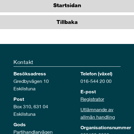
Startsidan
Tillbaka
Kontakt
Besöksadress
Telefon (växel)
Gredbyvägen 10
016-544 20 00
Eskilstuna
E-post
Post
Registrator
Box 310, 631 04
Utlämnande av
Eskilstuna
allmän handling
Gods
Organisationsnummer
Partihandlarvägen