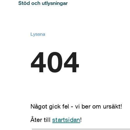
Stöd och utlysningar
Lyssna
404
Något gick fel - vi ber om ursäkt!
Åter till
startsidan
!