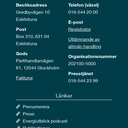
Besöksadress
Telefon (växel)
Gredbyvägen 10
016-544 20 00
Eskilstuna
E-post
Post
Registrator
Box 310, 631 04
Utlämnande av
Eskilstuna
allmän handling
Gods
Organisationsnummer
Partihandlarvägen
202100-5000
61, 12044 Stockholm
Presstjänst
Fakturor
016-544 23 99
Länkar
Prenumerera
Press
Energiutblick podcast
Publikationer