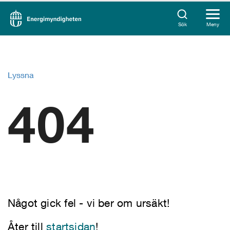
Sök
Meny
Lyssna
404
Något gick fel - vi ber om ursäkt!
Åter till
startsidan
!