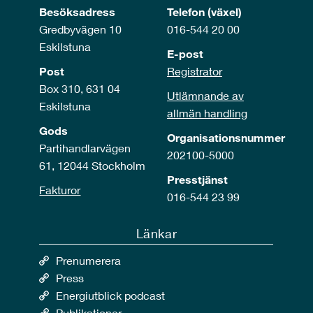
Besöksadress
Telefon (växel)
Gredbyvägen 10
016-544 20 00
Eskilstuna
E-post
Post
Registrator
Box 310, 631 04
Utlämnande av
Eskilstuna
allmän handling
Gods
Organisationsnummer
Partihandlarvägen
202100-5000
61, 12044 Stockholm
Presstjänst
Fakturor
016-544 23 99
Länkar
Prenumerera
Press
Energiutblick podcast
Publikationer