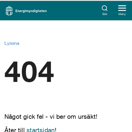
Sök
Meny
Lyssna
404
Något gick fel - vi ber om ursäkt!
Åter till
startsidan
!