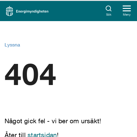
Sök
Meny
Lyssna
404
Något gick fel - vi ber om ursäkt!
Åter till
startsidan
!