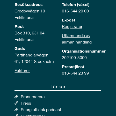
Besöksadress
Telefon (växel)
Gredbyvägen 10
016-544 20 00
Eskilstuna
E-post
Post
Registrator
Box 310, 631 04
Utlämnande av
Eskilstuna
allmän handling
Gods
Organisationsnummer
Partihandlarvägen
202100-5000
61, 12044 Stockholm
Presstjänst
Fakturor
016-544 23 99
Länkar
Prenumerera
Press
Energiutblick podcast
Publikationer