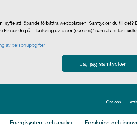
i syfte att löpande förbättra webbplatsen. Samtycker du till det?
cke klickar du på ”Hantering av kakor (cookies)" som du hittar i sidf
g av personuppgifter
Ja, jag samtycker
Om oss
Lättl
Energisystem och analys
Forskning och innov