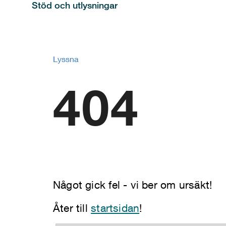
Stöd och utlysningar
Lyssna
404
Något gick fel - vi ber om ursäkt!
Åter till
startsidan
!