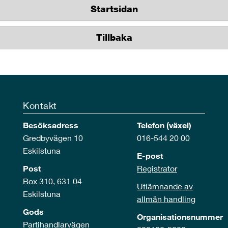
Startsidan
Tillbaka
Kontakt
Besöksadress
Telefon (växel)
Gredbyvägen 10
016-544 20 00
Eskilstuna
E-post
Post
Registrator
Box 310, 631 04
Utlämnande av
Eskilstuna
allmän handling
Gods
Organisationsnummer
Partihandlarvägen