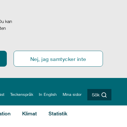
 Du kan
oten
Nej, jag samtycker inte
äst
Teckenspråk
In English
Mina sidor
Sök
ation
Klimat
Statistik