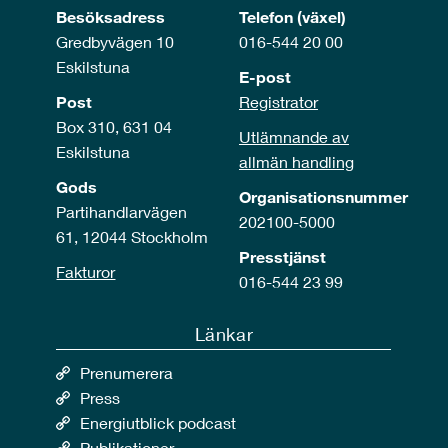
Besöksadress
Telefon (växel)
Gredbyvägen 10
016-544 20 00
Eskilstuna
E-post
Post
Registrator
Box 310, 631 04
Utlämnande av
Eskilstuna
allmän handling
Gods
Organisationsnummer
Partihandlarvägen
202100-5000
61, 12044 Stockholm
Presstjänst
Fakturor
016-544 23 99
Länkar
Prenumerera
Press
Energiutblick podcast
Publikationer