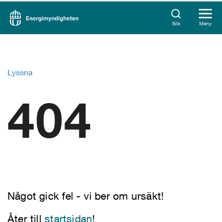
Sök
Meny
Lyssna
404
Något gick fel - vi ber om ursäkt!
Åter till
startsidan
!