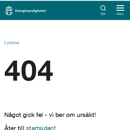
Sök
Meny
Lyssna
404
Något gick fel - vi ber om ursäkt!
Åter till
startsidan
!