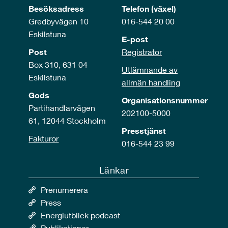
Besöksadress
Telefon (växel)
Gredbyvägen 10
016-544 20 00
Eskilstuna
E-post
Post
Registrator
Box 310, 631 04
Utlämnande av
Eskilstuna
allmän handling
Gods
Organisationsnummer
Partihandlarvägen
202100-5000
61, 12044 Stockholm
Presstjänst
Fakturor
016-544 23 99
Länkar
Prenumerera
Press
Energiutblick podcast
Publikationer