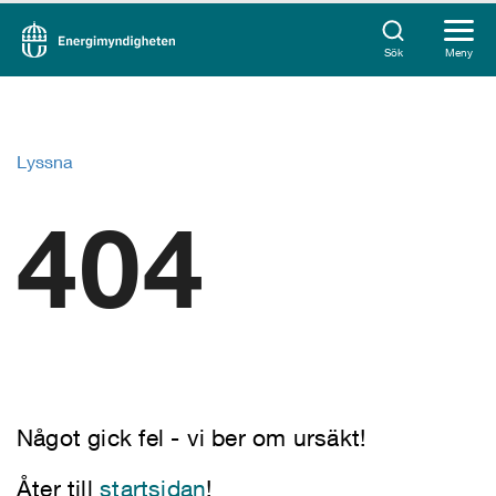
Sök
Meny
Lyssna
404
Något gick fel - vi ber om ursäkt!
Åter till
startsidan
!