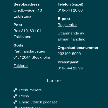
Besöksadress
Telefon (växel)
Gredbyvägen 10
016-544 20 00
Eskilstuna
E-post
Post
Registrator
Box 310, 631 04
Utlämnande av
Eskilstuna
allmän handling
Gods
Organisationsnummer
Partihandlarvägen
202100-5000
61, 12044 Stockholm
Presstjänst
Fakturor
016-544 23 99
Länkar
Prenumerera
Press
Energiutblick podcast
Publikationer