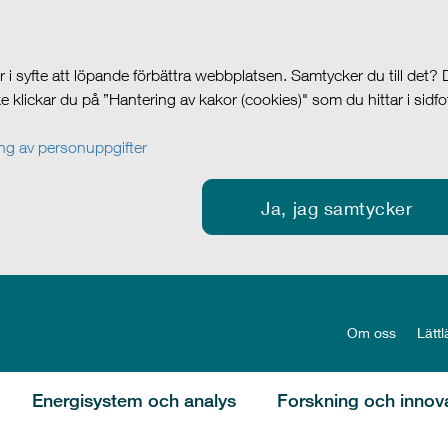
i syfte att löpande förbättra webbplatsen. Samtycker du till det?
cke klickar du på ”Hantering av kakor (cookies)" som du hittar i sidf
g av personuppgifter
Ja, jag samtycker
Om oss
Lättl
Energisystem och analys
Forskning och innov