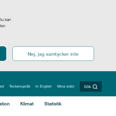
 Du kan
oten
Nej, jag samtycker inte
äst
Teckenspråk
In English
Mina sidor
Sök
ation
Klimat
Statistik