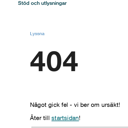
Stöd och utlysningar
Lyssna
404
Något gick fel - vi ber om ursäkt!
Åter till
startsidan
!