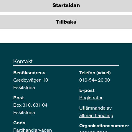
Startsidan
Tillbaka
Kontakt
Besöksadress
Telefon (växel)
Gredbyvägen 10
016-544 20 00
Eskilstuna
E-post
Post
Registrator
Box 310, 631 04
Utlämnande av
Eskilstuna
allmän handling
Gods
Organisationsnummer
Partihandlarvägen