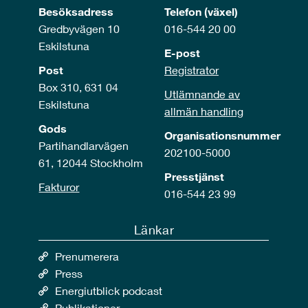
Besöksadress
Telefon (växel)
Gredbyvägen 10
016-544 20 00
Eskilstuna
E-post
Post
Registrator
Box 310, 631 04
Utlämnande av
Eskilstuna
allmän handling
Gods
Organisationsnummer
Partihandlarvägen
202100-5000
61, 12044 Stockholm
Presstjänst
Fakturor
016-544 23 99
Länkar
Prenumerera
Press
Energiutblick podcast
Publikationer