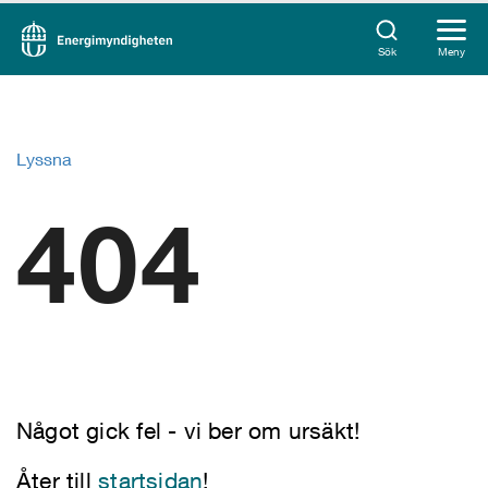
Sök
Meny
Lyssna
404
Något gick fel - vi ber om ursäkt!
Åter till
startsidan
!