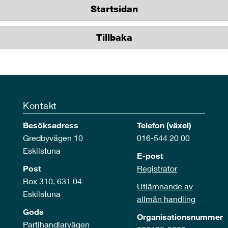
Startsidan
Tillbaka
Kontakt
Besöksadress
Telefon (växel)
Gredbyvägen 10
016-544 20 00
Eskilstuna
E-post
Post
Registrator
Box 310, 631 04
Utlämnande av
Eskilstuna
allmän handling
Gods
Organisationsnummer
Partihandlarvägen