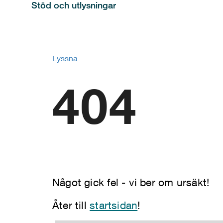
Stöd och utlysningar
Lyssna
404
Något gick fel - vi ber om ursäkt!
Åter till
startsidan
!