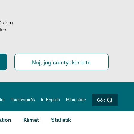
 Du kan
oten
Nej, jag samtycker inte
äst
Teckenspråk
In English
Mina sidor
Sök
ation
Klimat
Statistik