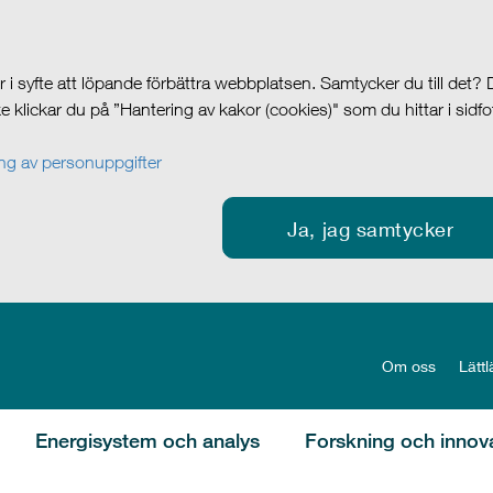
i syfte att löpande förbättra webbplatsen. Samtycker du till det?
cke klickar du på ”Hantering av kakor (cookies)" som du hittar i sidf
g av personuppgifter
Ja, jag samtycker
Om oss
Lättl
Energisystem och analys
Forskning och innov