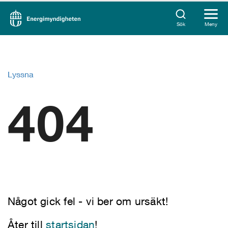
Sök
Meny
Lyssna
404
Något gick fel - vi ber om ursäkt!
Åter till
startsidan
!