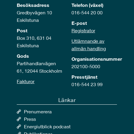
Besöksadress
Telefon (växel)
Gredbyvägen 10
016-544 20 00
Eskilstuna
E-post
Post
Registrator
Box 310, 631 04
Utlämnande av
Eskilstuna
allmän handling
Gods
Organisationsnummer
Partihandlarvägen
202100-5000
61, 12044 Stockholm
Presstjänst
Fakturor
016-544 23 99
Länkar
Prenumerera
Press
Energiutblick podcast
Publikationer