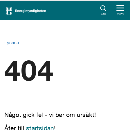
Sök
Meny
Lyssna
404
Något gick fel - vi ber om ursäkt!
Åter till
startsidan
!