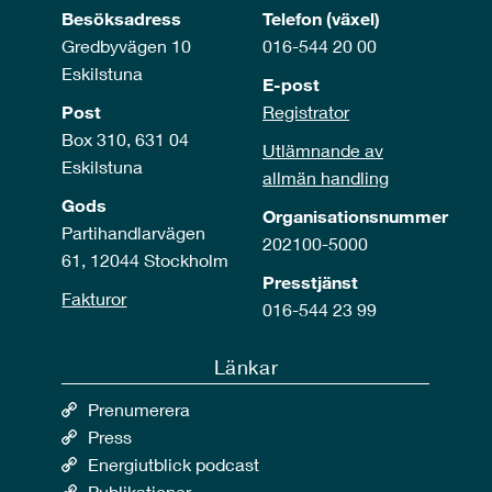
Besöksadress
Telefon (växel)
Gredbyvägen 10
016-544 20 00
Eskilstuna
E-post
Post
Registrator
Box 310, 631 04
Utlämnande av
Eskilstuna
allmän handling
Gods
Organisationsnummer
Partihandlarvägen
202100-5000
61, 12044 Stockholm
Presstjänst
Fakturor
016-544 23 99
Länkar
Prenumerera
Press
Energiutblick podcast
Publikationer