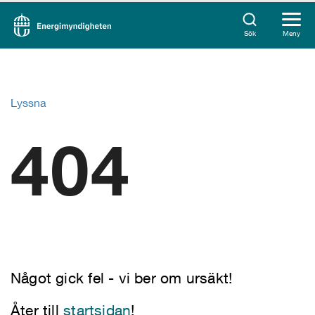
Sök
Meny
Lyssna
404
Något gick fel - vi ber om ursäkt!
Åter till
startsidan
!