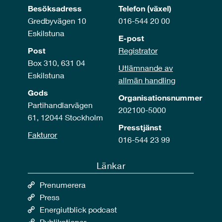
Besöksadress
Telefon (växel)
Gredbyvägen 10
016-544 20 00
Eskilstuna
E-post
Post
Registrator
Box 310, 631 04
Utlämnande av
Eskilstuna
allmän handling
Gods
Organisationsnummer
Partihandlarvägen
202100-5000
61, 12044 Stockholm
Presstjänst
Fakturor
016-544 23 99
Länkar
Prenumerera
Press
Energiutblick podcast
Publikationer