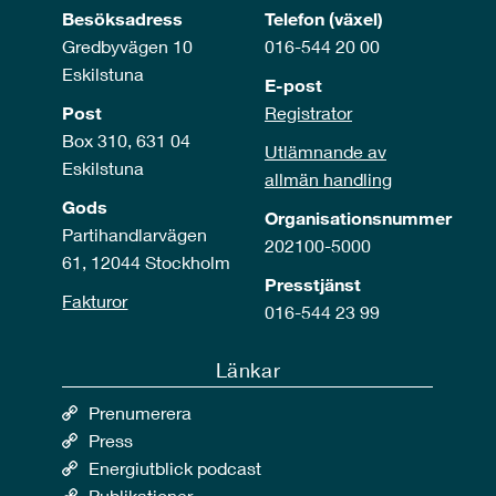
Besöksadress
Telefon (växel)
Gredbyvägen 10
016-544 20 00
Eskilstuna
E-post
Post
Registrator
Box 310, 631 04
Utlämnande av
Eskilstuna
allmän handling
Gods
Organisationsnummer
Partihandlarvägen
202100-5000
61, 12044 Stockholm
Presstjänst
Fakturor
016-544 23 99
Länkar
Prenumerera
Press
Energiutblick podcast
Publikationer