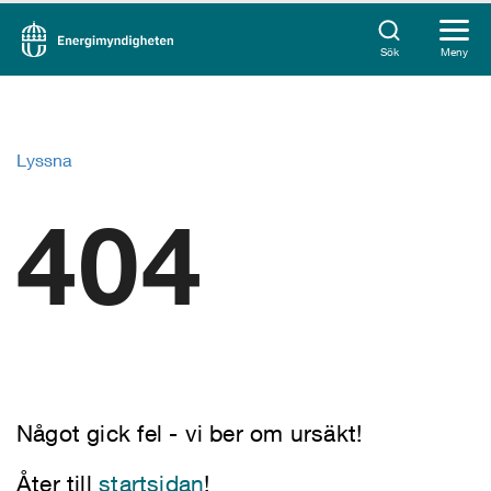
Sök
Meny
Lyssna
404
Något gick fel - vi ber om ursäkt!
Åter till
startsidan
!