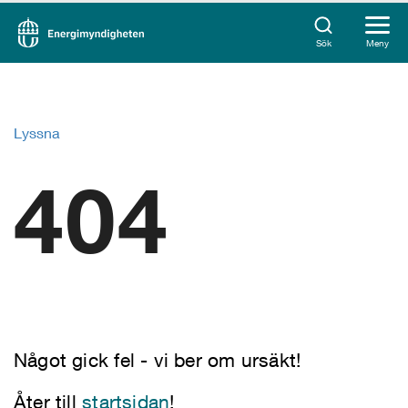
Sök
Meny
Lyssna
404
Något gick fel - vi ber om ursäkt!
Åter till
startsidan
!