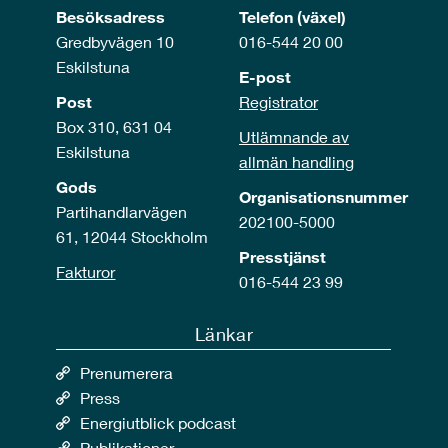
Besöksadress
Telefon (växel)
Gredbyvägen 10
016-544 20 00
Eskilstuna
E-post
Post
Registrator
Box 310, 631 04
Utlämnande av
Eskilstuna
allmän handling
Gods
Organisationsnummer
Partihandlarvägen
202100-5000
61, 12044 Stockholm
Presstjänst
Fakturor
016-544 23 99
Länkar
Prenumerera
Press
Energiutblick podcast
Publikationer