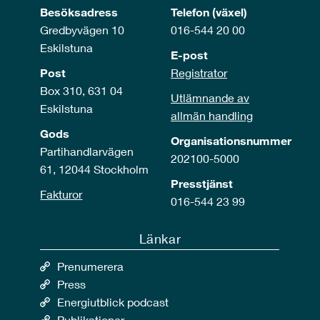
Besöksadress
Telefon (växel)
Gredbyvägen 10
016-544 20 00
Eskilstuna
E-post
Post
Registrator
Box 310, 631 04
Utlämnande av
Eskilstuna
allmän handling
Gods
Organisationsnummer
Partihandlarvägen
202100-5000
61, 12044 Stockholm
Presstjänst
Fakturor
016-544 23 99
Länkar
Prenumerera
Press
Energiutblick podcast
Publikationer