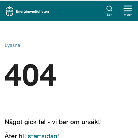
Sök
Meny
Lyssna
404
Något gick fel - vi ber om ursäkt!
Åter till
startsidan
!