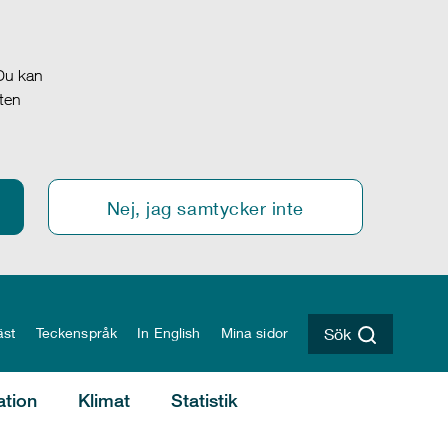
 Du kan
oten
Nej, jag samtycker inte
äst
Teckenspråk
In English
Mina sidor
Sök
ation
Klimat
Statistik