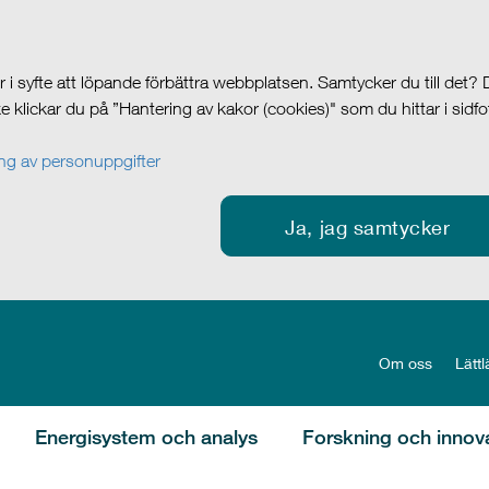
i syfte att löpande förbättra webbplatsen. Samtycker du till det?
cke klickar du på ”Hantering av kakor (cookies)" som du hittar i sidf
g av personuppgifter
Ja, jag samtycker
Om oss
Lättl
Energisystem och analys
Forskning och innov