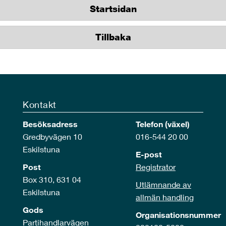
Startsidan
Tillbaka
Kontakt
Besöksadress
Telefon (växel)
Gredbyvägen 10
016-544 20 00
Eskilstuna
E-post
Post
Registrator
Box 310, 631 04
Utlämnande av
Eskilstuna
allmän handling
Gods
Organisationsnummer
Partihandlarvägen