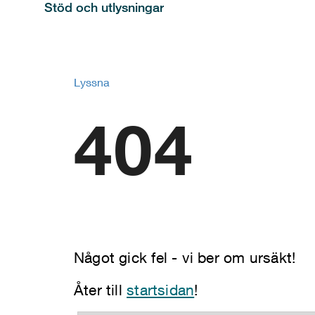
Stöd och utlysningar
Lyssna
404
Något gick fel - vi ber om ursäkt!
Åter till
startsidan
!