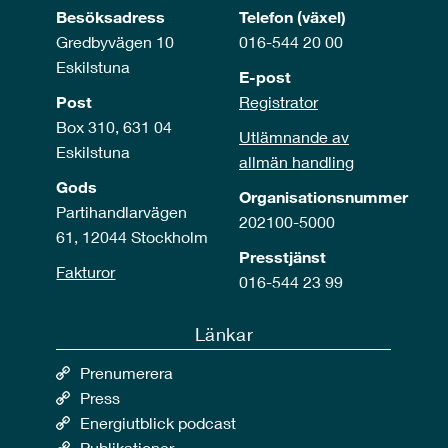
Besöksadress
Telefon (växel)
Gredbyvägen 10
016-544 20 00
Eskilstuna
E-post
Post
Registrator
Box 310, 631 04
Utlämnande av
Eskilstuna
allmän handling
Gods
Organisationsnummer
Partihandlarvägen
202100-5000
61, 12044 Stockholm
Presstjänst
Fakturor
016-544 23 99
Länkar
Prenumerera
Press
Energiutblick podcast
Publikationer