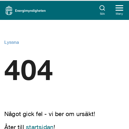
Sök
Meny
Lyssna
404
Något gick fel - vi ber om ursäkt!
Åter till
startsidan
!