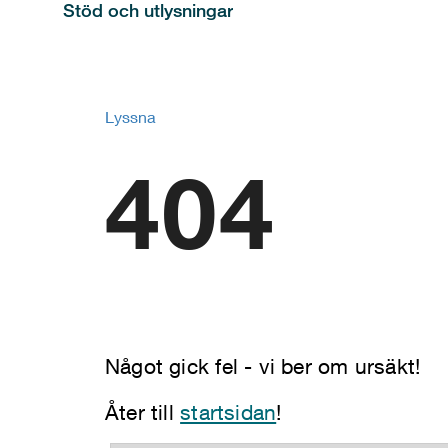
Stöd och utlysningar
Lyssna
404
Något gick fel - vi ber om ursäkt!
Åter till
startsidan
!