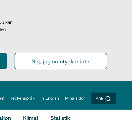
 Du kan
oten
Nej, jag samtycker inte
äst
Teckenspråk
In English
Mina sidor
Sök
ation
Klimat
Statistik