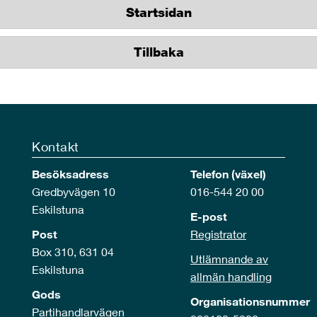
Startsidan
Tillbaka
Kontakt
Besöksadress
Telefon (växel)
Gredbyvägen 10
016-544 20 00
Eskilstuna
E-post
Post
Registrator
Box 310, 631 04
Utlämnande av
Eskilstuna
allmän handling
Gods
Organisationsnummer
Partihandlarvägen