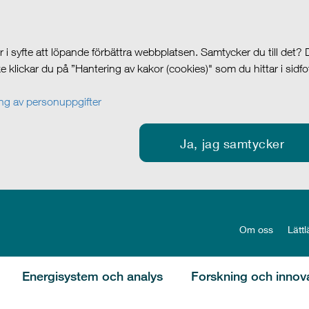
i syfte att löpande förbättra webbplatsen. Samtycker du till det?
cke klickar du på ”Hantering av kakor (cookies)" som du hittar i sidf
g av personuppgifter
Ja, jag samtycker
Om oss
Lättl
Energisystem och analys
Forskning och innov