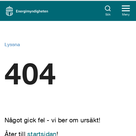
Sök
Meny
Lyssna
404
Något gick fel - vi ber om ursäkt!
Åter till
startsidan
!