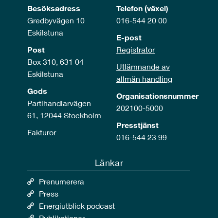
Besöksadress
Telefon (växel)
Gredbyvägen 10
016-544 20 00
Eskilstuna
E-post
Post
Registrator
Box 310, 631 04
Utlämnande av
Eskilstuna
allmän handling
Gods
Organisationsnummer
Partihandlarvägen
202100-5000
61, 12044 Stockholm
Presstjänst
Fakturor
016-544 23 99
Länkar
Prenumerera
Press
Energiutblick podcast
Publikationer