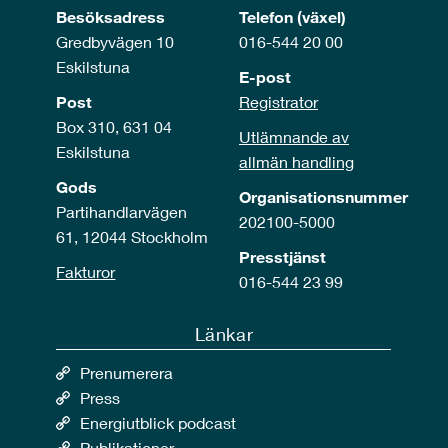
Besöksadress
Telefon (växel)
Gredbyvägen 10
016-544 20 00
Eskilstuna
E-post
Post
Registrator
Box 310, 631 04
Utlämnande av
Eskilstuna
allmän handling
Gods
Organisationsnummer
Partihandlarvägen
202100-5000
61, 12044 Stockholm
Presstjänst
Fakturor
016-544 23 99
Länkar
Prenumerera
Press
Energiutblick podcast
Publikationer