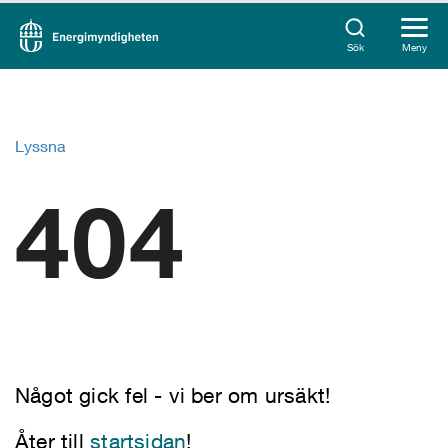
Sök
Meny
Lyssna
404
Något gick fel - vi ber om ursäkt!
Åter till
startsidan
!