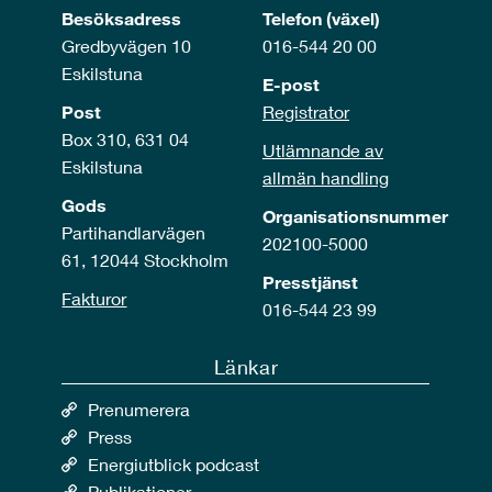
Besöksadress
Telefon (växel)
Gredbyvägen 10
016-544 20 00
Eskilstuna
E-post
Post
Registrator
Box 310, 631 04
Utlämnande av
Eskilstuna
allmän handling
Gods
Organisationsnummer
Partihandlarvägen
202100-5000
61, 12044 Stockholm
Presstjänst
Fakturor
016-544 23 99
Länkar
Prenumerera
Press
Energiutblick podcast
Publikationer