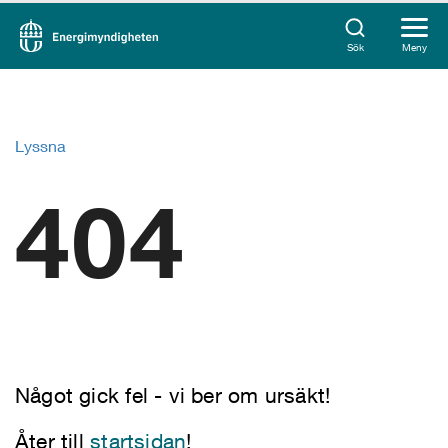
Sök
Meny
Lyssna
404
Något gick fel - vi ber om ursäkt!
Åter till
startsidan
!