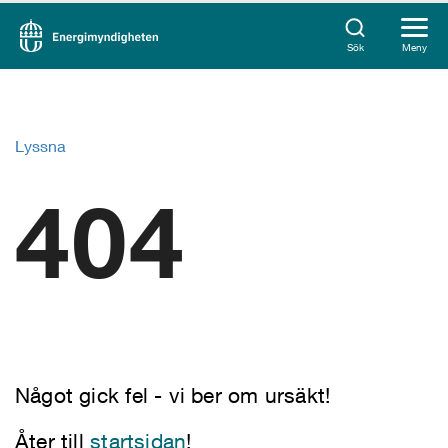
Sök
Meny
Lyssna
404
Något gick fel - vi ber om ursäkt!
Åter till
startsidan
!