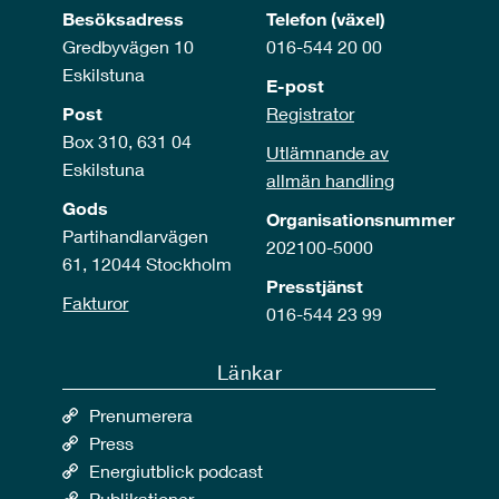
Besöksadress
Telefon (växel)
Gredbyvägen 10
016-544 20 00
Eskilstuna
E-post
Post
Registrator
Box 310, 631 04
Utlämnande av
Eskilstuna
allmän handling
Gods
Organisationsnummer
Partihandlarvägen
202100-5000
61, 12044 Stockholm
Presstjänst
Fakturor
016-544 23 99
Länkar
Prenumerera
Press
Energiutblick podcast
Publikationer