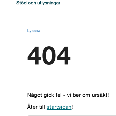
Stöd och utlysningar
Lyssna
404
Något gick fel - vi ber om ursäkt!
Åter till
startsidan
!