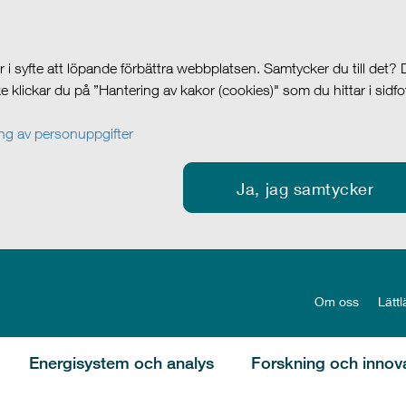
i syfte att löpande förbättra webbplatsen. Samtycker du till det?
cke klickar du på ”Hantering av kakor (cookies)" som du hittar i sidf
g av personuppgifter
Ja, jag samtycker
Om oss
Lättl
Energisystem och analys
Forskning och innov