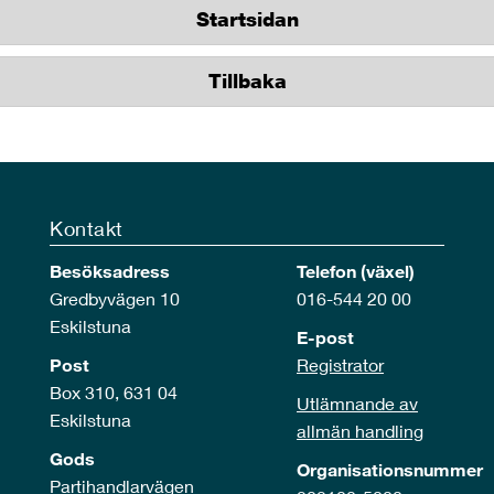
Startsidan
Tillbaka
Kontakt
Besöksadress
Telefon (växel)
Gredbyvägen 10
016-544 20 00
Eskilstuna
E-post
Post
Registrator
Box 310, 631 04
Utlämnande av
Eskilstuna
allmän handling
Gods
Organisationsnummer
Partihandlarvägen