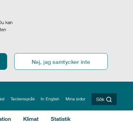
 Du kan
oten
Nej, jag samtycker inte
äst
Teckenspråk
In English
Mina sidor
Sök
ation
Klimat
Statistik