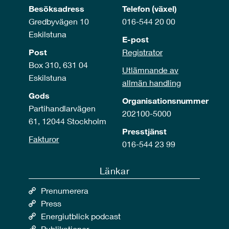
Besöksadress
Telefon (växel)
Gredbyvägen 10
016-544 20 00
Eskilstuna
E-post
Post
Registrator
Box 310, 631 04
Utlämnande av
Eskilstuna
allmän handling
Gods
Organisationsnummer
Partihandlarvägen
202100-5000
61, 12044 Stockholm
Presstjänst
Fakturor
016-544 23 99
Länkar
Prenumerera
Press
Energiutblick podcast
Publikationer