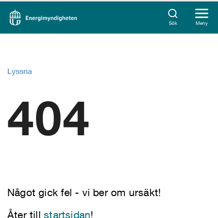
Sök
Meny
Lyssna
404
Något gick fel - vi ber om ursäkt!
Åter till
startsidan
!