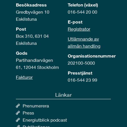
Besöksadress
Telefon (växel)
Gredbyvägen 10
016-544 20 00
Eskilstuna
E-post
Post
Registrator
Box 310, 631 04
Utlämnande av
Eskilstuna
allmän handling
Gods
Organisationsnummer
Partihandlarvägen
202100-5000
61, 12044 Stockholm
Presstjänst
Fakturor
016-544 23 99
Länkar
Prenumerera
Press
Energiutblick podcast
Publikationer