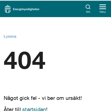
Sök
Meny
Lyssna
404
Något gick fel - vi ber om ursäkt!
Åter till
startsidan
!