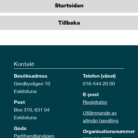
Startsidan
Tillbaka
Kontakt
Besöksadress
Telefon (växel)
Gredbyvägen 10
016-544 20 00
Eskilstuna
E-post
Post
Registrator
Box 310, 631 04
Utlämnande av
Eskilstuna
allmän handling
Gods
Organisationsnummer
Partihandlarvägen