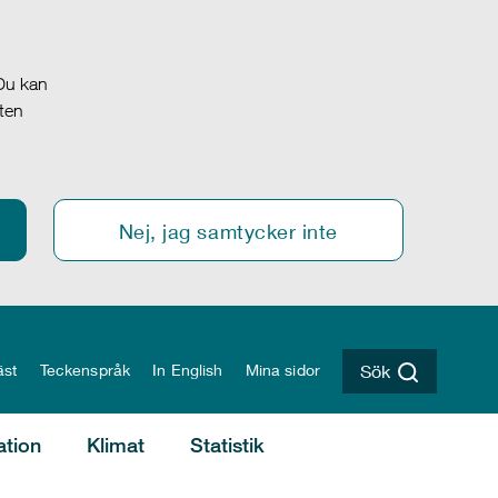
 Du kan
oten
Nej, jag samtycker inte
äst
Teckenspråk
In English
Mina sidor
Sök
ation
Klimat
Statistik