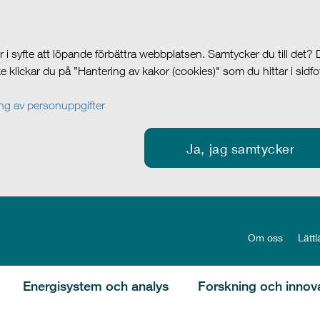
i syfte att löpande förbättra webbplatsen. Samtycker du till det?
cke klickar du på ”Hantering av kakor (cookies)" som du hittar i sidf
g av personuppgifter
Ja, jag samtycker
Om oss
Lättl
Energisystem och analys
Forskning och innov