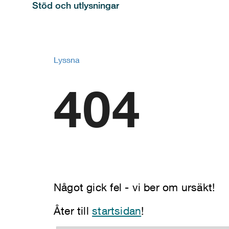
Stöd och utlysningar
Lyssna
404
Något gick fel - vi ber om ursäkt!
Åter till
startsidan
!