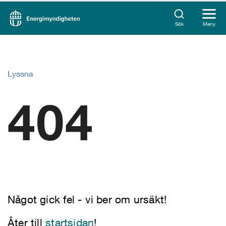
Sök
Meny
Lyssna
404
Något gick fel - vi ber om ursäkt!
Åter till
startsidan
!