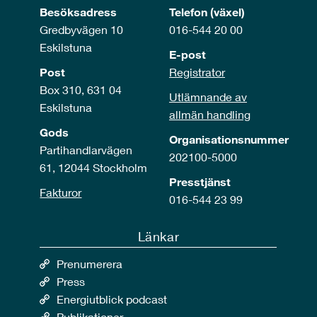
Besöksadress
Telefon (växel)
Gredbyvägen 10
016-544 20 00
Eskilstuna
E-post
Post
Registrator
Box 310, 631 04
Utlämnande av
Eskilstuna
allmän handling
Gods
Organisationsnummer
Partihandlarvägen
202100-5000
61, 12044 Stockholm
Presstjänst
Fakturor
016-544 23 99
Länkar
Prenumerera
Press
Energiutblick podcast
Publikationer