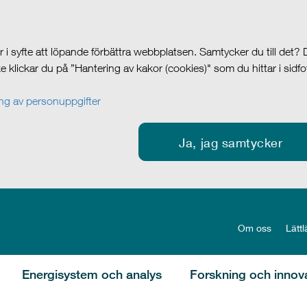
i syfte att löpande förbättra webbplatsen. Samtycker du till det?
cke klickar du på ”Hantering av kakor (cookies)" som du hittar i sidf
g av personuppgifter
Ja, jag samtycker
Om oss
Lättl
Energisystem och analys
Forskning och innov