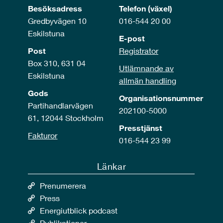
Besöksadress
Telefon (växel)
Gredbyvägen 10
016-544 20 00
Eskilstuna
E-post
Post
Registrator
Box 310, 631 04
Utlämnande av
Eskilstuna
allmän handling
Gods
Organisationsnummer
Partihandlarvägen
202100-5000
61, 12044 Stockholm
Presstjänst
Fakturor
016-544 23 99
Länkar
Prenumerera
Press
Energiutblick podcast
Publikationer