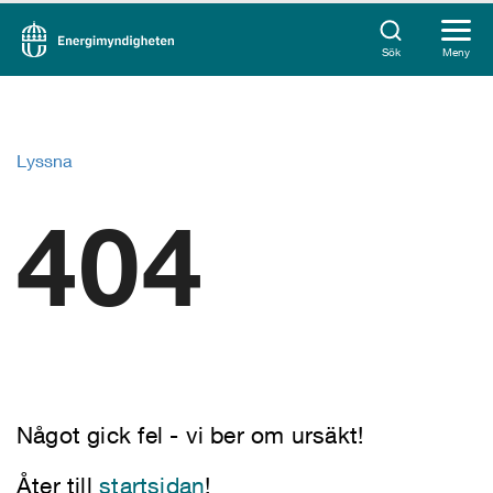
Sök
Meny
Lyssna
404
Något gick fel - vi ber om ursäkt!
Åter till
startsidan
!