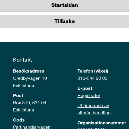
Startsidan
Tillbaka
Kontakt
Besöksadress
Telefon (växel)
Gredbyvägen 10
016-544 20 00
Eskilstuna
E-post
Post
Registrator
Box 310, 631 04
Utlämnande av
Eskilstuna
allmän handling
Gods
Organisationsnummer
Partihandlarvägen