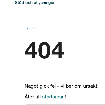
Stöd och utlysningar
Lyssna
404
Något gick fel - vi ber om ursäkt!
Åter till
startsidan
!