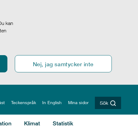
 Du kan
oten
Nej, jag samtycker inte
äst
Teckenspråk
In English
Mina sidor
Sök
ation
Klimat
Statistik