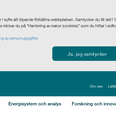
i syfte att löpande förbättra webbplatsen. Samtycker du till det?
cke klickar du på ”Hantering av kakor (cookies)" som du hittar i sidf
g av personuppgifter
Ja, jag samtycker
Om oss
Lättl
Energisystem och analys
Forskning och innov