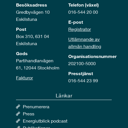
Besöksadress
Telefon (växel)
Gredbyvägen 10
016-544 20 00
Eskilstuna
E-post
Post
Registrator
Box 310, 631 04
Utlämnande av
Eskilstuna
allmän handling
Gods
Organisationsnummer
Partihandlarvägen
202100-5000
61, 12044 Stockholm
Presstjänst
Fakturor
016-544 23 99
Länkar
Prenumerera
Press
Energiutblick podcast
Publikationer