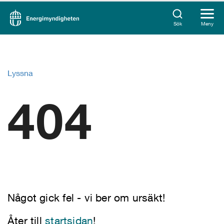
Sök
Meny
Lyssna
404
Något gick fel - vi ber om ursäkt!
Åter till
startsidan
!