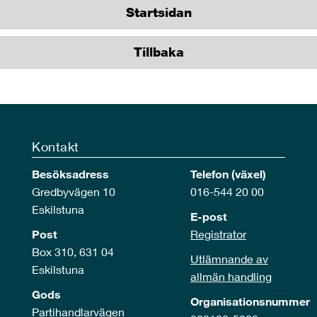
Startsidan
Tillbaka
Kontakt
Besöksadress
Telefon (växel)
Gredbyvägen 10
016-544 20 00
Eskilstuna
E-post
Post
Registrator
Box 310, 631 04
Utlämnande av
Eskilstuna
allmän handling
Gods
Organisationsnummer
Partihandlarvägen