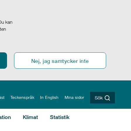
 Du kan
oten
Nej, jag samtycker inte
äst
Teckenspråk
In English
Mina sidor
Sök
ation
Klimat
Statistik