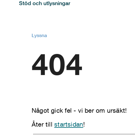
Stöd och utlysningar
Lyssna
404
Något gick fel - vi ber om ursäkt!
Åter till
startsidan
!