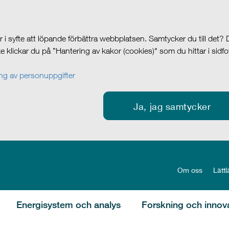
i syfte att löpande förbättra webbplatsen. Samtycker du till det?
cke klickar du på ”Hantering av kakor (cookies)" som du hittar i sidf
g av personuppgifter
Ja, jag samtycker
Om oss
Lättl
Energisystem och analys
Forskning och innov