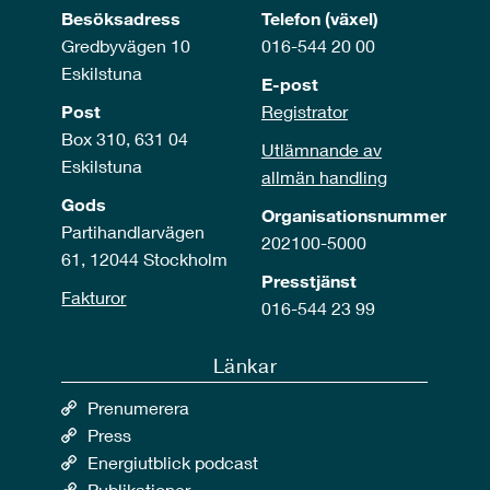
Besöksadress
Telefon (växel)
Gredbyvägen 10
016-544 20 00
Eskilstuna
E-post
Post
Registrator
Box 310, 631 04
Utlämnande av
Eskilstuna
allmän handling
Gods
Organisationsnummer
Partihandlarvägen
202100-5000
61, 12044 Stockholm
Presstjänst
Fakturor
016-544 23 99
Länkar
Prenumerera
Press
Energiutblick podcast
Publikationer