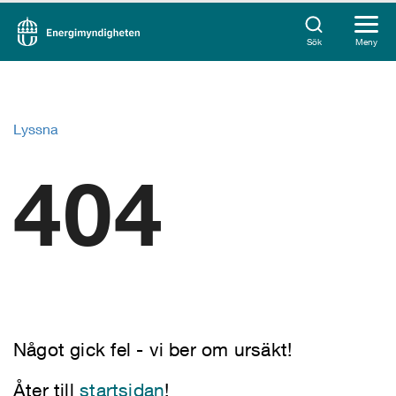
Sök
Meny
Lyssna
404
Något gick fel - vi ber om ursäkt!
Åter till
startsidan
!