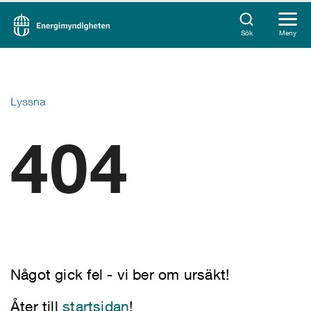
Sök
Meny
Lyssna
404
Något gick fel - vi ber om ursäkt!
Åter till
startsidan
!