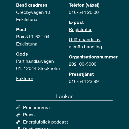
Besöksadress
Telefon (växel)
Gredbyvägen 10
016-544 20 00
Eskilstuna
E-post
Post
Registrator
Box 310, 631 04
Utlämnande av
Eskilstuna
allmän handling
Gods
Organisationsnummer
Partihandlarvägen
202100-5000
61, 12044 Stockholm
Presstjänst
Fakturor
016-544 23 99
Länkar
Prenumerera
Press
Energiutblick podcast
Publikationer