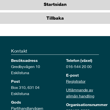
Startsidan
Tillbaka
Kontakt
Besöksadress
Telefon (växel)
Gredbyvägen 10
016-544 20 00
Eskilstuna
E-post
Post
Registrator
Box 310, 631 04
Utlämnande av
Eskilstuna
allmän handling
Gods
Organisationsnummer
Partihandlarvägen