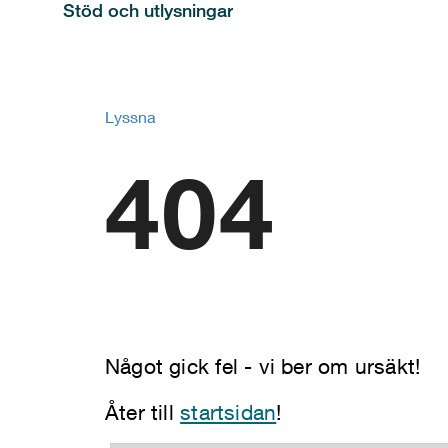
Stöd och utlysningar
Lyssna
404
Något gick fel - vi ber om ursäkt!
Åter till
startsidan
!