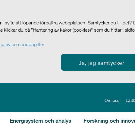
i syfte att löpande förbättra webbplatsen. Samtycker du till det?
cke klickar du på ”Hantering av kakor (cookies)" som du hittar i sidf
g av personuppgifter
Ja, jag samtycker
Om oss
Lättl
Energisystem och analys
Forskning och innov