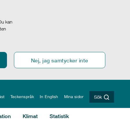
 Du kan
oten
Nej, jag samtycker inte
äst
Teckenspråk
In English
Mina sidor
Sök
ation
Klimat
Statistik