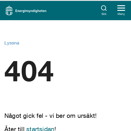
Sök
Meny
Lyssna
404
Något gick fel - vi ber om ursäkt!
Åter till
startsidan
!