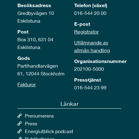
Besöksadress
Telefon (växel)
Gredbyvägen 10
016-544 20 00
Eskilstuna
E-post
Post
Registrator
Box 310, 631 04
Utlämnande av
Eskilstuna
allmän handling
Gods
Organisationsnummer
Partihandlarvägen
202100-5000
61, 12044 Stockholm
Presstjänst
Fakturor
016-544 23 99
Länkar
Prenumerera
Press
Energiutblick podcast
Publikationer