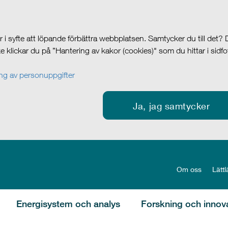
i syfte att löpande förbättra webbplatsen. Samtycker du till det?
cke klickar du på ”Hantering av kakor (cookies)" som du hittar i sidf
g av personuppgifter
Ja, jag samtycker
Om oss
Lättl
Energisystem och analys
Forskning och innov