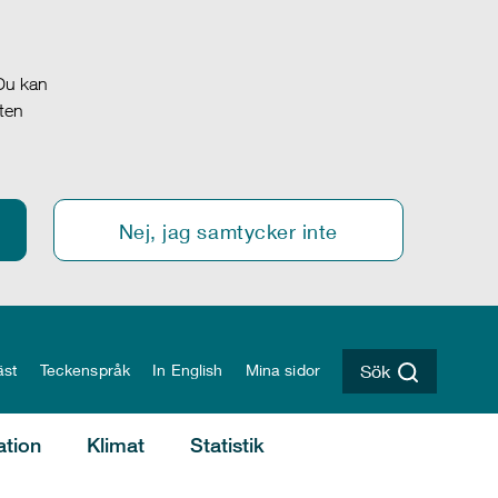
 Du kan
oten
Nej, jag samtycker inte
äst
Teckenspråk
In English
Mina sidor
Sök
ation
Klimat
Statistik