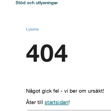
Stöd och utlysningar
Lyssna
404
Något gick fel - vi ber om ursäkt!
Åter till
startsidan
!