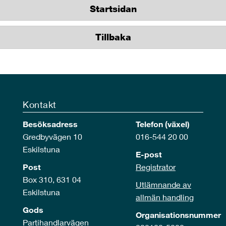
Startsidan
Tillbaka
Kontakt
Besöksadress
Telefon (växel)
Gredbyvägen 10
016-544 20 00
Eskilstuna
E-post
Post
Registrator
Box 310, 631 04
Utlämnande av
Eskilstuna
allmän handling
Gods
Organisationsnummer
Partihandlarvägen