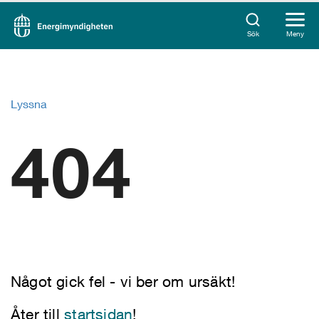
Sök
Meny
Lyssna
404
Något gick fel - vi ber om ursäkt!
Åter till
startsidan
!