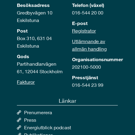
Besöksadress
Telefon (växel)
Gredbyvägen 10
016-544 20 00
Eskilstuna
E-post
Post
Registrator
Box 310, 631 04
Utlämnande av
Eskilstuna
allmän handling
Gods
Organisationsnummer
Partihandlarvägen
202100-5000
61, 12044 Stockholm
Presstjänst
Fakturor
016-544 23 99
Länkar
Prenumerera
Press
Energiutblick podcast
Publikationer